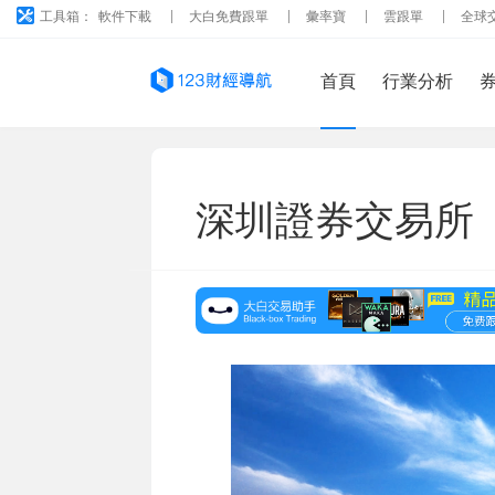
工具箱：
軟件下載
大白免費跟單
彙率寶
雲跟單
全球
首頁
行業分析
深圳證券交易所