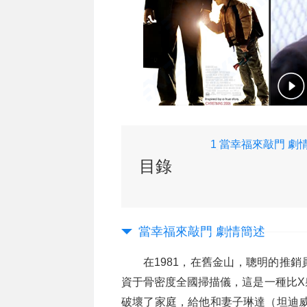
1 當幸福來敲門 劇
述
目錄
當幸福來敲門 劇情簡述
在1981，在舊金山，聰明的推
資于骨密度全國掃描儀，這是一種比X
破壞了家庭，給他和妻子琳達（坦迪威