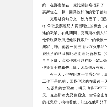
約，在那裏她在一家比薩餅店找到了一
裏斯住在一起，因爲他和他的妻子都
克裏斯身無分文，沒有妻子，但對兒
r）争取股票經紀人實習職位的機會，
途的職業。在此期間，克裏斯在個人和
他發現當政府把他銀行賬戶中的最後一
無家可歸。他曾一度被迫呆在火車站
庇護所的格萊德紀念衛理公會教堂（Glide Me
早早下班，這樣他就可以在晚上5點和
他提着手提箱去上班，因爲他沒有家。
有一天，他被叫進一間辦公室，裏
工作不是他的，因爲他說他在最後一
一名優秀的實習生，明天他将不得不
天。克裏斯努力忍住眼淚。當舊金山
的托兒所，擁抱着他，知道在他和兒