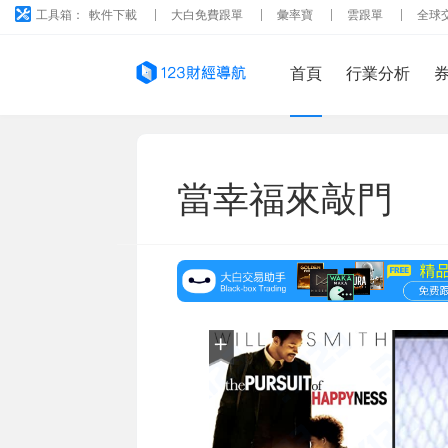
工具箱：
軟件下載
大白免費跟單
彙率寶
雲跟單
全球
首頁
行業分析
當幸福來敲門