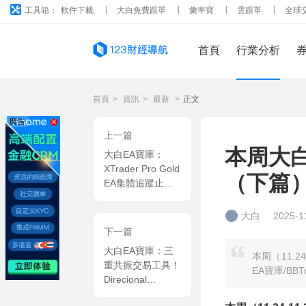
工具箱：
軟件下載
大白免費跟單
彙率寶
雲跟單
全球
首頁
行業分析
首頁
>
資訊
>
最新
>
正文
廣告
上一篇
本周大白
大白EA寶庫：
XTrader Pro Gold
（下篇
EA集體追蹤止
損，雙重止盈，黃
金專屬高頻 MT4
大白
2025-1
EA
下一篇
大白EA寶庫：三
本周（11.
重共振交易工具！
EA寶庫/BB
Direcional
System Indicator