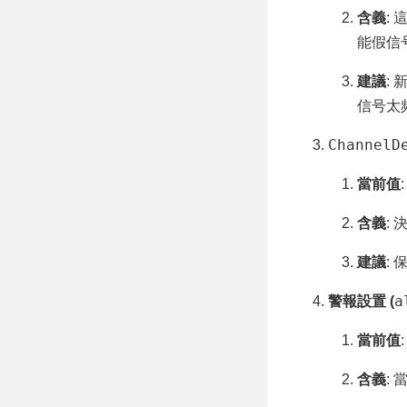
含義
:
能假信
建議
: 
信号太
ChannelD
當前值
含義
:
建議
:
a
警報設置 (
當前值
含義
: