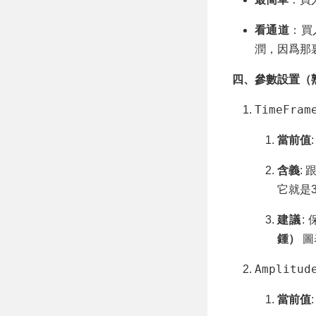
看通道
：買
潤，因爲那
四、參數設置（
TimeFram
當前值
含義
:
它就是
建議
:
鍾）
圖
Amplitud
當前值