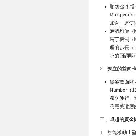
順勢金字塔（
Max pyr
加倉。這使
逆勢均價（Ma
馬丁機制（Ma
理的步長（S
小的回調即
2、獨立的雙向
從參數面闆可
Number
獨立運行、
夠完美适應
二、卓越的資金
1、智能移動止盈（Sm