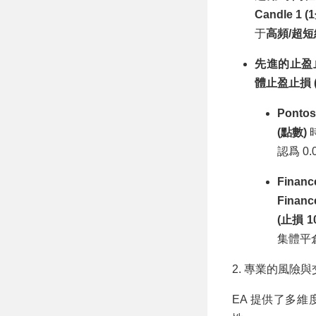
Candle 1 
于
高頻/超短
先進的止盈
體止盈止損 (C
Ponto
(點數)
認爲 
Financ
Financ
(止損 10
集體平
2. 專業的風險
EA 提供了多