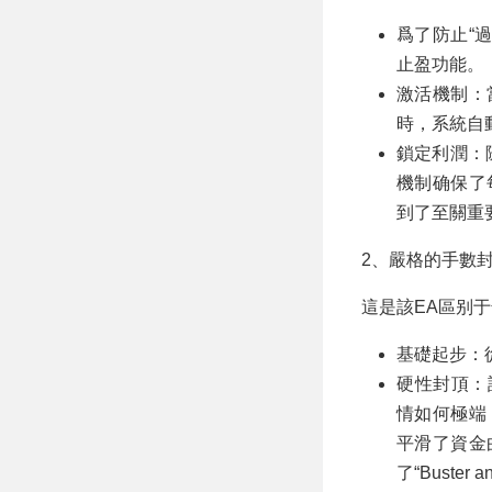
爲了防止“過
止盈功能。
激活機制：當訂
時，系統自
鎖定利潤：随後
機制确保了
到了至關重
2、嚴格的手數封頂（L
這是該EA區别
基礎起步：
硬性封頂：設置
情如何極端
平滑了資金
了“Buster