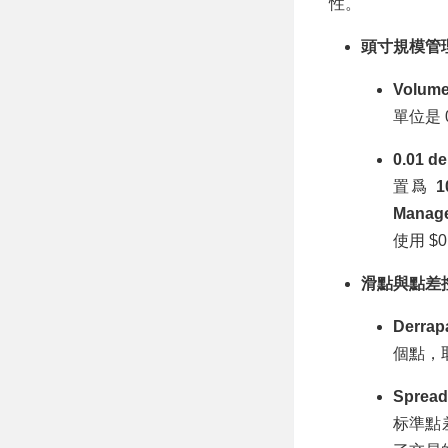
性。
頭寸規模管
Volum
單位是 0
0.01 d
置爲
1
Manag
使用 $
滑點與點差
Derra
個點，
Sprea
标準點