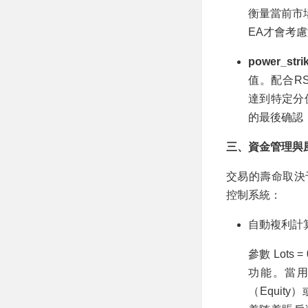
衡量當前市
EA才會考
power_str
值。配合R
達到特定分
的最後确認
三、資金管理與
交易的壽命取決于資
控制系統：
自動複利計算 (S
參數 Lots =
功能。當用
（Equi