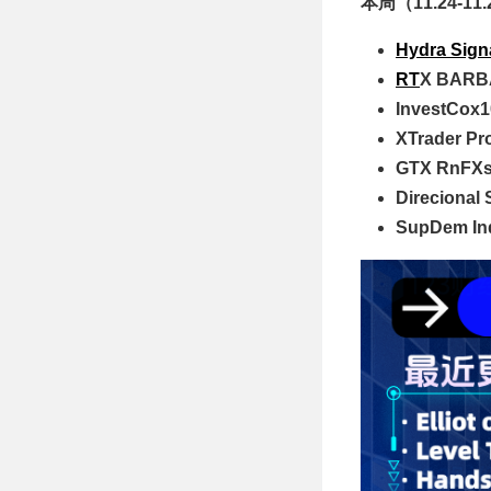
本周（11.24-1
紅藍區域+箭頭
+副圖顔色，精準
捕捉入場點 MT4
Hydra Signa
指标
RT
X BARB
InvestCox
XTrader Pr
GTX RnFXs
Direcional 
SupDem Ind