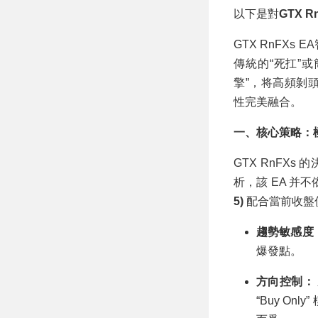
以下是對
GTX R
GTX RnFX
傳統的“死扛”
擎”，将高頻剝頭皮
性完美融合。
一、核心策略：極
GTX RnFX
析，該 EA 并
5)
配合當前收盤
趨勢敏感度
爆發點。
方向控制：
“Buy O