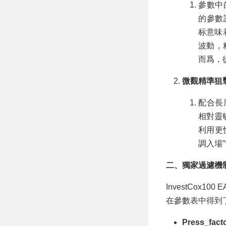
參數中
的參數
标意味
波動，
而爲，
微觀精準狙擊 (
配合長
相對靈
利用更
調入場
二、獨家過濾機
InvestCox
在參數表中得到
Press_fac