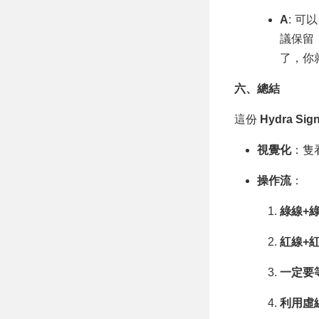
A
: 可
議保留
了，你
六、總結
這份
Hydra Sign
視覺化
：隻
操作流
：
綠線+綠
紅線+紅
一定要
利用虛