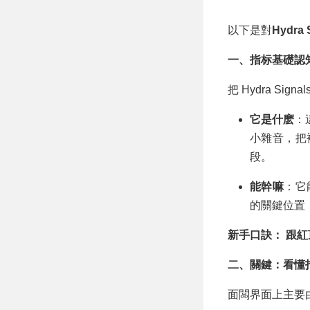
以下是對
Hydra S
一、指标基礎認
把 Hydra Si
它是什麽
：
小雜音，把
段。
能幹嘛
：它
的關鍵位置，
新手口訣：
跟紅
二、關鍵：看懂
面闆界面上主要