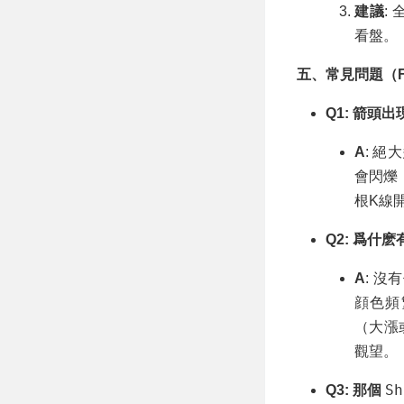
建議
: 
看盤。
五、常見問題（F
Q1: 箭頭
A
: 
會閃爍
根K線
Q2: 爲什
A
: 沒
顔色頻
（大漲
觀望。
Sh
Q3: 那個