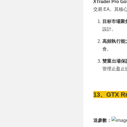
XTrader Pro Go
交易 EA。其核
目标市場聚
設計。
高頻執行能
會。
雙重出場保
管理止盈止
13、GTX R
送參數：