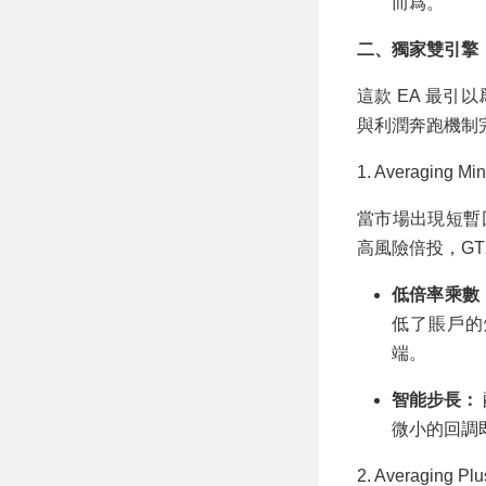
而爲。
二、獨家雙引擎：Av
這款 EA 最
與利潤奔跑機制
1. Averaging 
當市場出現短暫回調
高風險倍投，GTX
低倍率乘數
低了賬戶的
端。
智能步長：
微小的回調
2. Averaging 