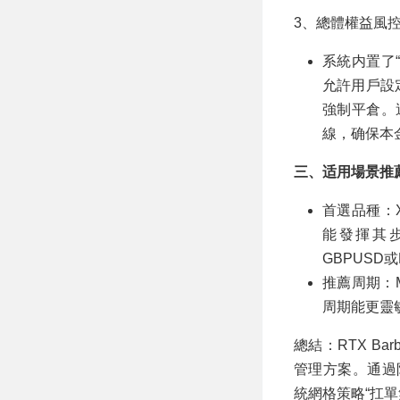
3、總體權益風控（E
系統内置了“熔斷機
允許用戶設
強制平倉。
線，确保本
三、适用場景推
首選品種：
能發揮其步長
GBPUSD
推薦周期：
周期能更靈
總結：RTX B
管理方案。通過
統網格策略“扛