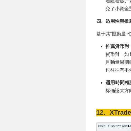
着随着賬戶
免了小資金
四、适用性與推
基于其“慢動量+
推薦貨币對
貨币對，如
且動量周期
也往往有不
适用時間框
标确認大方向
12、XTrade