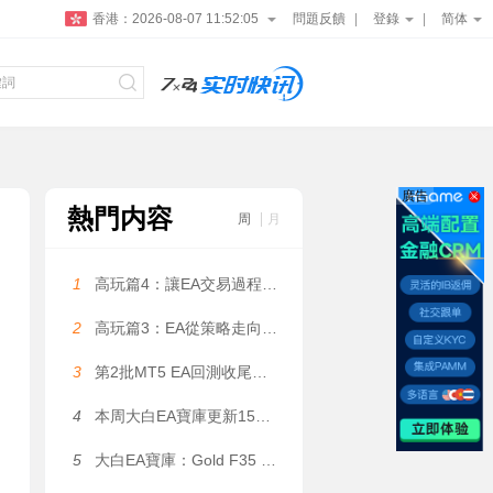
香港：
2026-08-07 11:52:06
問題反饋
登錄
简体
廣告
熱門内容
周
月
1
高玩篇4：讓EA交易過程更可控——大白科普
2
高玩篇3：EA從策略走向系統——大白科普
3
第2批MT5 EA回測收尾，5個月利潤131萬美金是數據拟合嗎？
4
本周大白EA寶庫更新15款EA（上篇）
5
大白EA寶庫：Gold F35 EA｜動态網格量化系統，1.2 倍溫和加倉，固定 / 自适應網格間距雙模式自由切換 MT4 EA