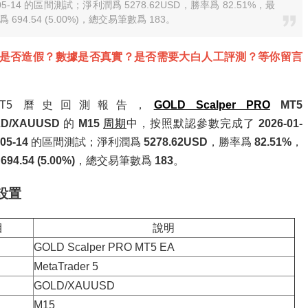
-05-14 的區間測試；淨利潤爲 5278.62USD，勝率爲 82.51%，最
 694.54 (5.00%)，總交易筆數爲 183。
是否造假？數據是否真實？是否需要大白人工評測？等你留言
MT5 曆史回測報告，
GOLD Scalper PRO
MT5
D/XAUUSD
的
M15
周期
中，按照默認參數完成了
2026-01-
05-14
的區間測試；淨利潤爲
5278.62USD
，勝率爲
82.51%
，
爲
694.54 (5.00%)
，總交易筆數爲
183
。
設置
目
說明
GOLD Scalper PRO MT5 EA
MetaTrader 5
GOLD/XAUUSD
M15