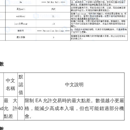
數
默
中文
認
中文說明
名稱
值
最大
限制 EA 允許交易時的最大點差。數值越小更嚴
ad
允許
40
格，能減少高成本入場，但也可能錯過部分機
點差
會。
數