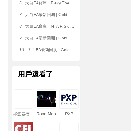
6
大白EA寶庫：Flexy The Dragon EA｜靜态網格 / ATR 動态網格雙架構自由切換，單 K 線單層開倉限制，抑制無序加倉 MT4 EA
7
大白EA最新回測 | Gold ISIS MT4_fix [Backtest-Low-3_strategies__1] EA 2026年回測利潤達32.46USD，勝率75.00%
8
大白EA寶庫：NTA RISK EA｜全品種通用趨勢量化，MTF 五周期共振 EMA 矩陣，剝頭皮 & 波段兩用 MT4 EA
9
大白EA最新回測 | Gold ISIS MT4_fix [Live_Signal_-_MT4] EA 2026年回測利潤達32.46USD，勝率75.00%
10
大白EA最新回測 | Gold ISIS MT4_fix [Backtest-Very_Low-3_strategies__1] EA 2026年回測利潤達32.46USD，勝率75.00%
用戶還看了
締壹基石資
Road Map
PXP
本
Financial