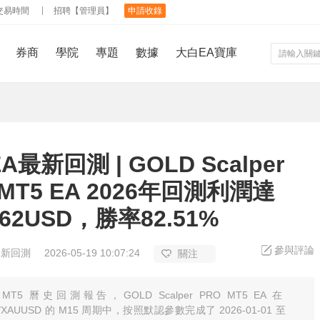
交易時間
招聘【管理員】
申請收錄
券商
學院
專題
數據
大白EA寶庫
A最新回測 | GOLD Scalper
 MT5 EA 2026年回測利潤達
.62USD，勝率82.51%
參與評論
最新回測
2026-05-19 10:07:24
關注
MT5 曆史回測報告，GOLD Scalper PRO MT5 EA 在
/XAUUSD 的 M15 周期中，按照默認參數完成了 2026-01-01 至