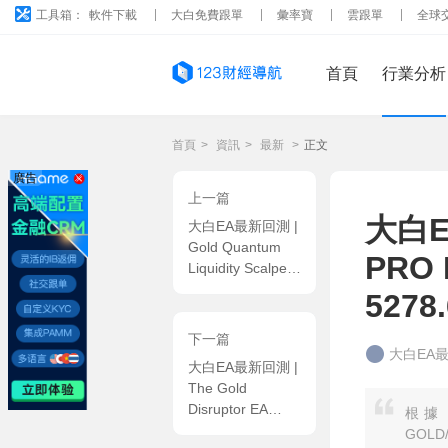
工具箱：
軟件下載
大白免費跟單
彙率寶
雲跟單
全球
首頁
行業分析
首頁
>
資訊
>
最新
>
正文
廣告
上一篇
大白E
大白EA最新回測 |
Gold Quantum
PRO
Liquidity Scalper
EA 2026年回測利
5278
潤達
741.74USD，勝
下一篇
率44.09%
大白EA
大白EA最新回測 |
The Gold
Disruptor EA
根據 
2026年回測虧損
GOLD