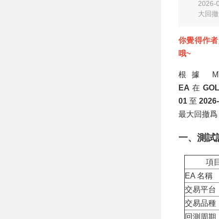
9983.72USD，勝
2026
率39.78%
大回撤爲
你覺得作者
哦~
根據 
EA
在
GOL
01
至
2026-
最大回撤
一、測試
項
EA 名稱
交易平台
交易品種
回測周期