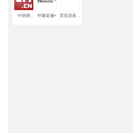
中财網
外彙返傭+
置富資産管
CFi.CN
理