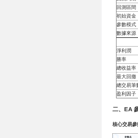
回測區間
初始資金
參數模式
數據來源
淨利潤
勝率
總收益率
最大回撤
總交易筆
盈利因子
二、EA
核心交易參