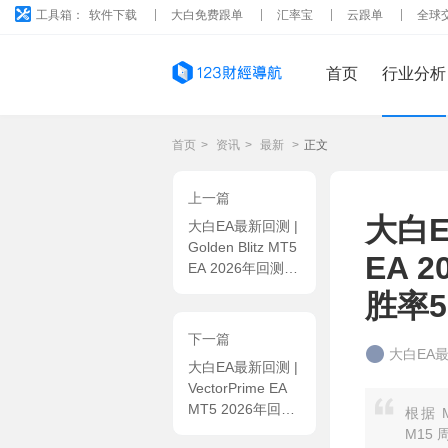
工具箱：
软件下载
大白免费跟单
汇率宝
云跟单
全球
首页
行业分析
首页
>
资讯
>
最新
>
正文
上一篇
大白EA
大白EA最新回测 |
Golden Blitz MT5
EA 
EA 2026年回测利
润达
胜率5
1172.49USD，胜
率83.11%
下一篇
大白EA
大白EA最新回测 |
VectorPrime EA
MT5 2026年回测
根据 M
利润达
M15 