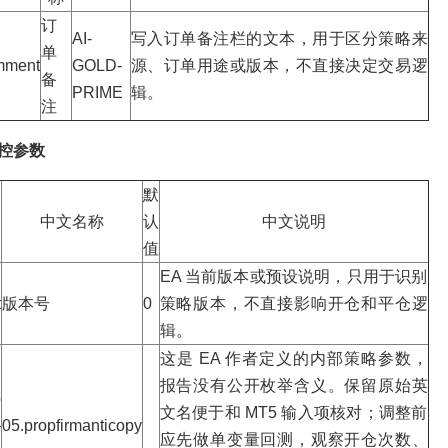
订
AI-
写入订单备注栏的文本，用于区分策略来
单
mment
GOLD-
源、订单用途或版本，不直接决定交易逻
备
PRIME
辑。
注
控参数
默
中文名称
认
中文说明
值
EA 当前版本或预设说明，只用于识别
t
版本号
0
策略版本，不直接影响开仓和平仓逻
辑。
这是 EA 作者定义的内部策略参数，
报告没有公开枚举含义。保留原始英
p
文名便于和 MT5 输入项核对；调整前
–
05.propfirmanticopy
应先做单变量回测，观察开仓次数、