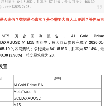
净利润为 641.8USD，胜率为 57.14%，最大回撤为 408.30
6%)，总交易笔数为 28。
是否造假？数据是否真实？是否需要大白人工评测？等你留言
MT5 历史回测报告，
AI Gold Prime
D/XAUUSD
的
M15
周期中，按照默认参数完成了
2026-01-
-05-19
的区间测试；净利润为
641.8USD
，胜率为
57.14%
，最
08.30 (3.96%)
，总交易笔数为
28
。
设置
目
说明
AI Gold Prime EA
MetaTrader 5
GOLD/XAUUSD
M15