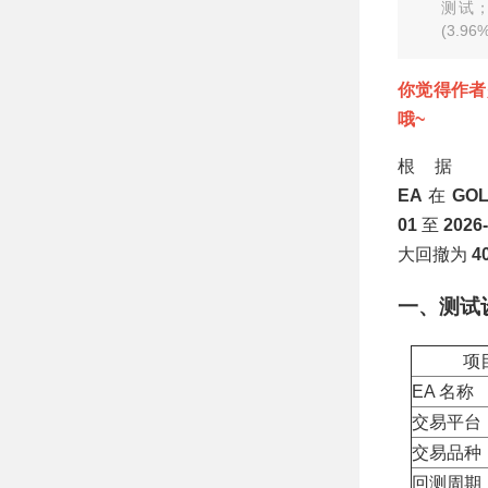
1126.98USD，胜
测试；
率95.83%
(3.9
你觉得作者
哦~
根据 
EA
在
GOL
01
至
2026
大回撤为
4
一、测试
项
EA 名称
交易平台
交易品种
回测周期