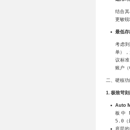
结合其
更敏锐
最低存
考虑到
单），
议标准
账户（C
二、硬核功
1. 极致
Auto M
板中
5.0
（
底层的