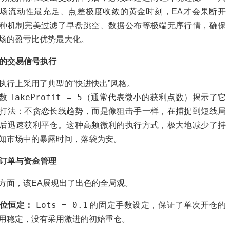
场流动性最充足、点差极度收敛的黄金时刻，EA才会果断开
种机制完美过滤了早盘跳空、数据公布等极端无序行情，确保
场的盈亏比优势最大化。
行的交易信号执行
执行上采用了典型的“快进快出”风格。
TakeProfit = 5
参数
（通常代表微小的获利点数）揭示了它
打法：不贪恋长线趋势，而是像狙击手一样，在捕捉到短线局
后迅速获利平仓。这种高频微利的执行方式，极大地减少了持
知市场中的暴露时间，落袋为安。
的订单与资金管理
方面，该EA展现出了出色的全局观。
Lots = 0.1
位恒定：
的固定手数设定，保证了单次开仓的
用稳定，没有采用激进的初始重仓。