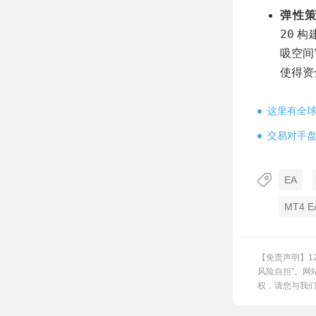
弹性
20
构
吸空间
使得资
这里有全
交易对手
EA
MT4 E
【免责声明】1
风险自担”。网
权，请您与我们联