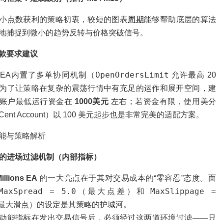
小点数获利的策略初衷，较短的图表
周期
能够帮助底层的算法
地捕捉到微小的趋势反转与价格突破信号。
款要求建议
OpenOrdersLimit
EA内置了多单协同机制（
允许最高 20
为了让策略在复杂的震荡行情中有充足的运作和展开空间，建
账户最低运行资金在
1000美元
左右；若资金有限，使用美分
ent Account）以 100 美元起步也是非常完美的适配方案。
能与策略解析
苛刻的进场过滤机制（内部指标）
illions EA
的一大亮点在于其对交易成本的“零容忍”态度。面
MaxSpread = 5.0
MaxSlippage =
（最大点差）和
最大滑点）的设定是其策略的护城河。
动能指标在发出交易信号后，必须经过这两道环境过滤——只