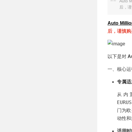
能调配 + 多维矩
Auto
阵多层过滤交易策
后，谨
略 MT5 EA
Auto Milli
后，谨慎购
以下是对
Au
一、核心运
专属适
从内
EURUS
门为欧
动性和
适用时