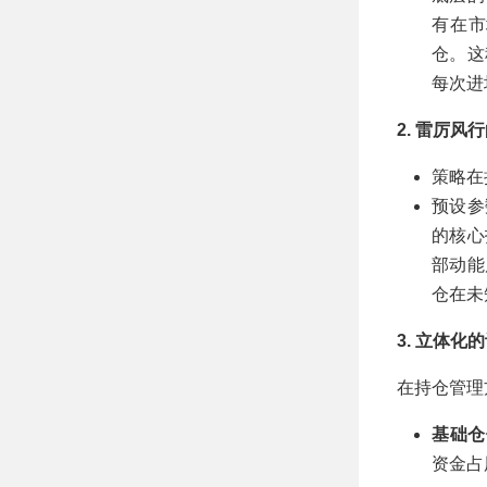
有在市
仓。这
每次进
2. 雷厉风
策略在
预设
的核心
部动能
仓在未
3. 立体化
在持仓管理
基础仓
资金占