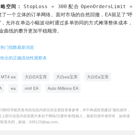
StopLoss = 300
OpenOrdersLimit =
策略空间：
配合
建了一个立体的订单网络。面对市场的自然回撤，EA留足了“呼
”，允许在单边小幅波动时通过多单协同的方式摊薄整体成本，
金曲线的攀升更加平稳顺滑。
球热门指数最新消息
盘给出的正确流动性观察表
MT4 ea
大白EA宝库
大白ea宝库
大白Ea宝库
A
ea
mt4 EA
Auto Millions EA
23财经导航所发布的信息内容仅供交易投资者参考，并不构成投资建议“据此操作，
站上部分信息内容及图片来自于网络/注册作者/投稿人，版权归原作者所有，如有侵
系关闭，邮箱：938123@qq.com。