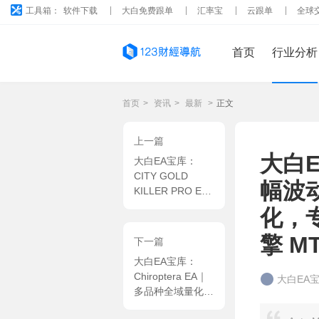
工具箱：
软件下载
大白免费跟单
汇率宝
云跟单
全球
首页
行业分析
首页
>
资讯
>
最新
>
正文
上一篇
大白EA
大白EA宝库：
CITY GOLD
幅波
KILLER PRO EA
｜黄金 M15 复合
化，专
量化系统，AI 市
场动能研判 + 三
擎 MT
下一篇
策略协同共振交易
大白EA宝库：
策略 MT5 EA
Chiroptera EA｜
大白EA
多品种全域量化系
统，自适应权重智