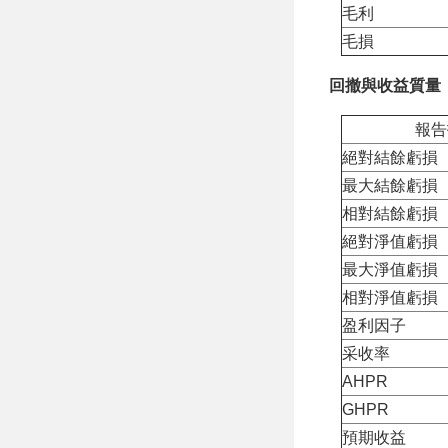
毛利
毛損
回撤與收益質量
報告
絕對結餘虧損
最大結餘虧損
相對結餘虧損
絕對淨值虧損
最大淨值虧損
相對淨值虧損
盈利因子
采收率
AHPR
GHPR
預期收益