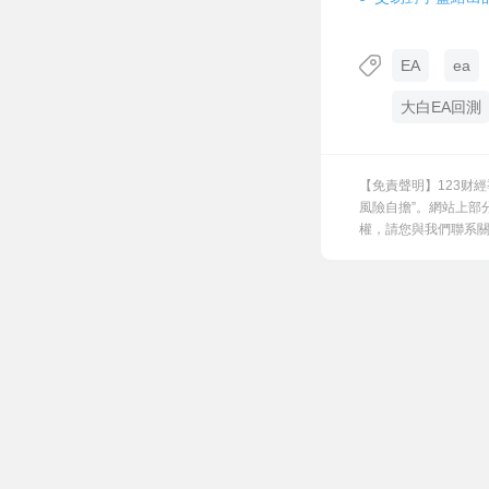
EA
ea
大白EA回測
【免責聲明】123财
風險自擔”。網站上部
權，請您與我們聯系關閉，