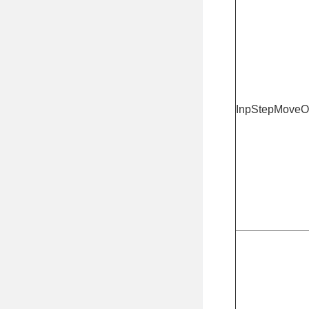
InpStepMoveO