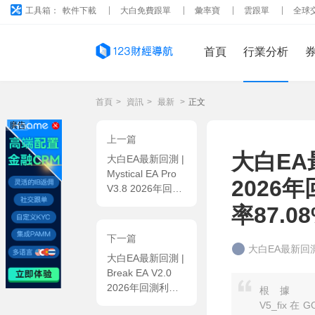
工具箱：
軟件下載
大白免費跟單
彙率寶
雲跟單
全球
首頁
行業分析
首頁
>
資訊
>
最新
>
正文
廣告
上一篇
大白EA最
大白EA最新回測 |
Mystical EA Pro
2026年
V3.8 2026年回測
利潤達
率87.0
111477.5USD，
勝率76%
下一篇
大白EA最新回
大白EA最新回測 |
Break EA V2.0
2026年回測利潤
根據 M
達4979.46USD，
V5_fix 在