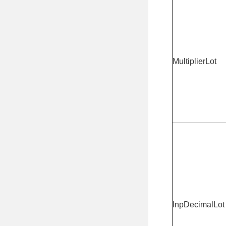
MultiplierLot
InpDecimalLot