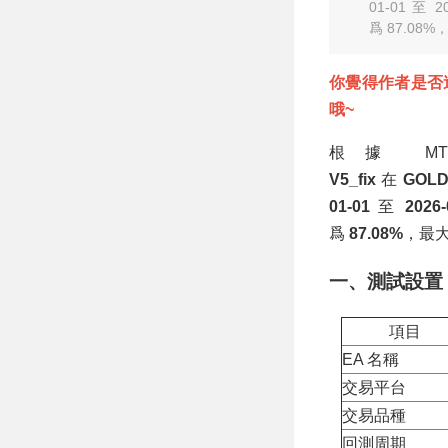
勝率73.85%
01-01 至
爲 87.08%
你覺得作者是否
哦~
根據 M
V5_fix
在
GOLD
01-01
至
2026-
爲
87.08%
，最
一、測試設置
項目
EA 名稱
交易平台
交易品種
回測周期