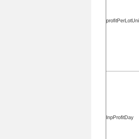
profitPerLotUni
InpProfitDay