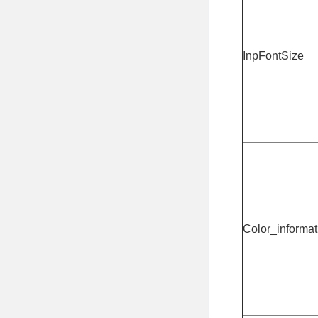
InpFontSize
Color_informat