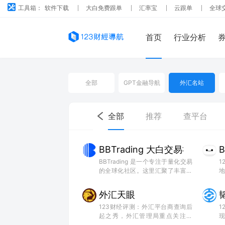
工具箱：
软件下载
大白免费跟单
汇率宝
云跟单
全球
首页
行业分析
全部
GPT金融导航
外汇名站
全部
推荐
查平台
<
BBTrading 大白交易社区
BBTrading 是一个专注于量化交易
1
的全球化社区。这里汇聚了丰富的
地
量化交易干货和自动化交易程序，
包含了外汇、期货、股指、等金融
外汇天眼
衍生品交易工具，兼容MT4、MT5
等主流交易平台，为投资者和交易
123财经评测：外汇平台商查询后
1
者提供专业知识、实用策略及交流
起之秀，外汇管理局重点关注对
现
平台。通过分享前沿技术、市场分
象。