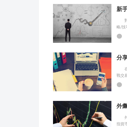
對外
略/
交易
在外
戰交
者在
外彙
指貨