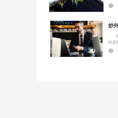
币，
炒
在外
就是
識，