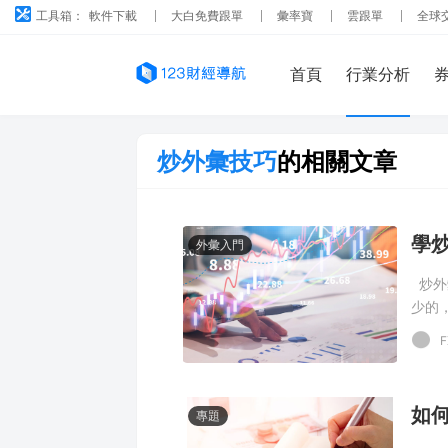
工具箱：
軟件下載
大白免費跟單
彙率寶
雲跟單
全球
首頁
行業分析
炒外彙技巧
的相關文章
學
外彙入門
炒外
少的
關鍵
F
基本
專題