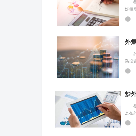
很多
好相
爲身
外
外彙
爲投
上慢
很多
是在
要的