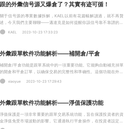
跟的外彙信号源又爆倉了？其實有迹可循！
關于信号源的專業數據拆解，KAEL以前有花篇幅解讀過，就不再贅
述，今天我們主要聊聊——邁達克是如何提醒你該信号靠不靠譜的，
官方出現哪些提醒，就可能意味着這個信号未來就會有爆倉的風險，
KAEL
2023-10-23 17:33:23
反之，出現哪些提醒，又意味着該信号還可以，可以較爲放心地保持
跟蹤。（文末有彩蛋）
外彙跟單軟件功能解析——補開倉/平倉
補開倉/平倉功能是跟單系統中的一項重要功能。它能夠自動補充掉單
的開倉和平倉訂單，以确保交易的完整性和準确性。這個功能在外彙
跟單中起到了非常重要的作用。
xiaoyue
2023-10-23 17:29:43
外彙跟單軟件功能解析——淨值保護功能
淨值保護是一項非常重要的跟單交易系統功能，旨在保護投資者的資
金淨值免受市場波動的影響。它通過執行平倉操作，在投資者設定的
條件下控制風險，确保資金的安全。