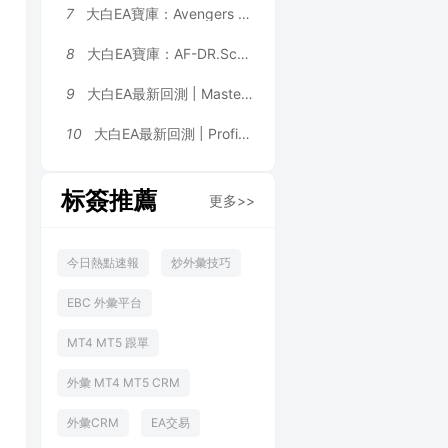
7
大白EA寶庫：Avengers EA | 1.2 倍溫和加倉 + 雙層對沖風控，H4+VWAP 雙重大盤過濾 MT4 EA
8
大白EA寶庫：AF-DR.Scalper Pro+ Final｜三位一體交易引擎，震蕩、趨勢行情全覆蓋，可多品種同時運行 MT4 EA
9
大白EA最新回測 | Master FX Scalper Ultimate [GOLD/XAUUSD Safe Set M5] EA 2026年回測利潤達248,269,934.32USD，勝率80.73%
10
大白EA最新回測 | ProfitMachine AI Virtual EA [Author Monitoring Settings] 2026年回測利潤達470.44USD，勝率81.83%
标簽推薦
更多>>
今日熱點速報
炒外彙技巧
EBC 外彙平台
MT4 MT5 跟單
外彙 MT4 MT5 CRM
外彙CRM
EA交易