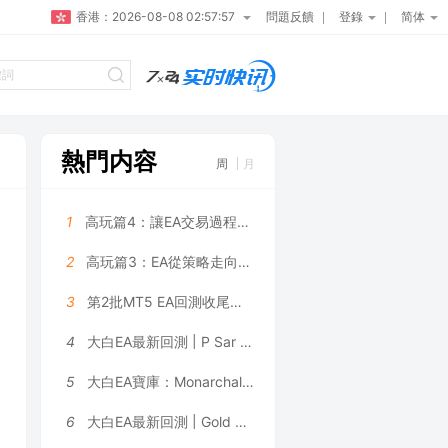
香港：
2026-08-08 02:57:57
問題反饋
登錄
简体
熱門内容
周
月
1
高玩篇4：讓EA交易過程更可控——大白科普
2
高玩篇3：EA從策略走向系統——大白科普
3
第2批MT5 EA回測收尾，5個月利潤131萬美金是數據拟合嗎？
4
大白EA最新回測 | P Sar Marti EA V2.02 MT4 2026年回測虧損9,996.47USD，勝率42.02%
5
大白EA寶庫：Monarchal Algo EA | 動态網格 + 鎖盈機制，倉位限制 + 追蹤止損雙重風控 MT4 EA
6
大白EA最新回測 | Gold Pulse MT4_1460+ [Gold Pulse Settings] EA 2026年回測虧損8,076.48USD，勝率50.00%