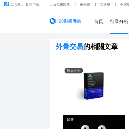
工具箱：
軟件下載
大白免費跟單
彙率寶
雲跟單
全球
首頁
行業分析
外彙交易
的相關文章
每日分析
最新