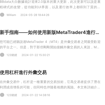
BBdata大白數據統計迎來2.0版本的重大更新，此次更新可以說是裏
程碑式的改變，從功能到UI界面，以及運行效率上都得到了質的飛
躍！
William
2024-05-28 18:44:26
新手指南——如何使用新版MetaTrader4進行外彙
您可能已經聽說過MetaTrader 4（MT4）是外彙交易者之間最受歡迎
的平台之一。但是，對于那些剛剛開始接觸外彙交易的人來說，MT4
可能會有些陌生。在本文中，我們将向您介紹如何使用新版
123财經
2024-01-22 15:30:21
MetaTrader 4進行外彙交易。
使用杠杆進行外彙交易
在外彙交易中，杠杆是一種重要的交易技術，它爲交易者提供了潛在
利潤成倍增長的可能，但同時也伴随着相應的風險。本文将詳細介紹
杠杆交易的操作方式以及相關的風險管理策略，幫助交易新手更好地
123财經
2024-01-22 14:38:16
理解和應對杠杆交易的挑戰。