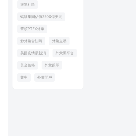
跟單社區
螞蟻集團估值2500億美元
普頓PTFX外彙
炒外彙合法嗎
外彙交易
美國疫情最新消
外彙黑平台
黃金價格
外彙跟單
彙率
外彙開戶