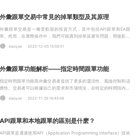
外彙跟單交易中常見的掉單類型及其原理
外彙跟單交易是一種受歡迎的投資方式，其中包括API跟單和EA跟
單。然而，在實際操作中，我們可能遇到掉單延遲等問題，間接影響
交易，今天我們來介紹一下跟單交易中常見的掉單類型及其原理。
xiaoyue
2023-12-05 15:59:31
外彙跟單功能解析——指定時間跟單功能
指定時間跟單功能爲外彙交易者提供了更多的靈活性、風險控制和适
應性。交易者可以根據自己的需求和市場情況，在特定的時間段内跟
随信号源的交易操作。
xiaoyue
2023-11-29 16:45:48
API跟單和本地跟單的區别是什麽？
API跟單是通過使用API（Application Programming Interface）技術