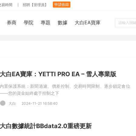
申請收錄
交易時間
招聘【管理員】
券商
學院
專題
數據
大白EA寶庫
大白EA寶庫：YETTI PRO EA – 雪人專業版
内置保護系統：新聞過濾、價差控制、交易時間限制、逐步鎖定倉位
——您的資金始終處于控制之下
大白
2024-11-21 16:58:40
大白數據統計BBdata2.0重磅更新