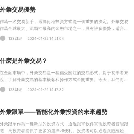
外彙交易優勢
作爲一名交易新手，選擇何種投資方式是一個重要的決定。外彙交易
作爲全球最大、流動性最高的金融市場之一，具有許多優勢，适合尋
求多樣化投資機會的投資者。以下是爲什麽選擇外彙交易的詳細介
123财經
2024-01-22 14:21:04
紹。
什麽是外彙交易？
在金融市場中，外彙交易是一種備受關注的交易形式。對于初學者來
說，了解外彙交易的基本概念和操作方式至關重要。今天，我們将深
入探讨外彙交易的核心概念，幫助您更好地理解這一市場。
123财經
2024-01-22 14:17:32
外彙跟單——智能化外彙投資的未來趨勢
外彙跟單作爲一種新型的投資方式，通過跟單軟件實現投資者智能跟
随，爲投資者提供了更多的選擇和便利。投資者可以通過跟随經驗豐