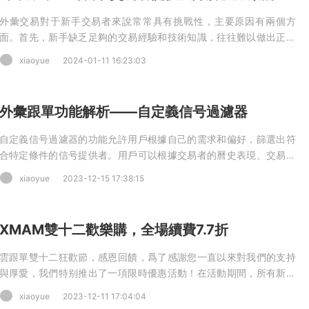
外彙交易對于新手交易者來說常常具有挑戰性，主要原因有兩個方
面。首先，新手缺乏足夠的交易經驗和技術知識，往往難以做出正确
的交易決策。其次，外彙市場的波動性和複雜性使得新手很難掌握市
xiaoyue
2024-01-11 16:23:03
場動态。然而，随着跟單交易平台的出現，這個問題得到了解決。
外彙跟單功能解析——自定義信号過濾器
自定義信号過濾器的功能允許用戶根據自己的需求和偏好，篩選出符
合特定條件的信号提供者。用戶可以根據交易者的曆史表現、交易品
種、風險水平等因素，自由選擇合适的信号提供者，以滿足自己的投
xiaoyue
2023-12-15 17:38:15
資目标和風險偏好。
XMAM雙十二歡樂購，全場續費7.7折
雲跟單雙十二狂歡節，感恩回饋，爲了感謝您一直以來對我們的支持
與厚愛，我們特别推出了一項限時優惠活動！在活動期間，所有新老
用戶續費擴容均可享受高達33%的折扣！讓您在節日期間持續受益于
xiaoyue
2023-12-11 17:04:04
雲跟單強大的功能和優質的服務。