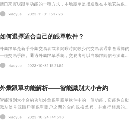
接口來實現跟單功能的一種方式，本地跟單是指通過在本地安裝跟單
軟件來實現跟單功能。在本地跟單中，跟單軟件直接連接到交易平台
xiaoyue
2023-11-01 15:17:26
的客戶端，獲取實時數據和執行交易指令。
如何選擇适合自己的跟單軟件？
外彙跟單是新手外彙交易者或者閑暇時間較少的交易者通常會選擇的
一種交易手段。通過外彙跟單系統，交易者可以自動跟随信号源進行
外彙交易，以完成相同的交易操作。
xiaoyue
2023-10-31 15:21:54
外彙跟單功能解析——智能識别大小合約
智能識别大小合約功能外彙跟單跟單軟件中的一個功能，它能夠自動
識别信号源賬戶和跟單賬戶之間的合約規格差異，并進行相應的調
整，以确保跟單的準确性和一緻性。
xiaoyue
2023-10-24 14:15:16