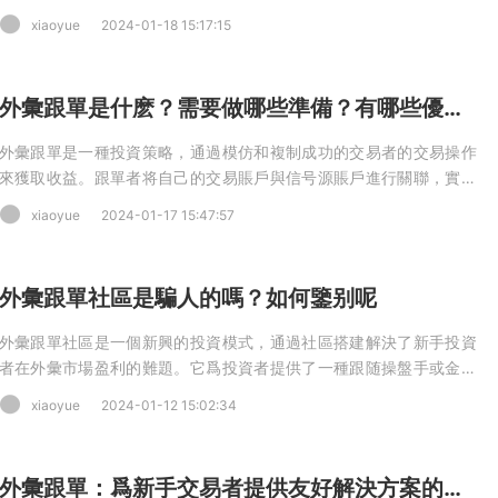
富或盈利能力較好的外彙投資者進行投資，減少個人情緒和主觀判斷
xiaoyue
2024-01-18 15:17:15
對投資決策的影響，提高投資效果。
外彙跟單是什麽？需要做哪些準備？有哪些優勢？
外彙跟單是一種投資策略，通過模仿和複制成功的交易者的交易操作
來獲取收益。跟單者将自己的交易賬戶與信号源賬戶進行關聯，實時
複制其交易信号和策略。
xiaoyue
2024-01-17 15:47:57
外彙跟單社區是騙人的嗎？如何鑒别呢
外彙跟單社區是一個新興的投資模式，通過社區搭建解決了新手投資
者在外彙市場盈利的難題。它爲投資者提供了一種跟随操盤手或金融
機構的交易信号進行外彙交易的方式。
xiaoyue
2024-01-12 15:02:34
外彙跟單：爲新手交易者提供友好解決方案的交易模式